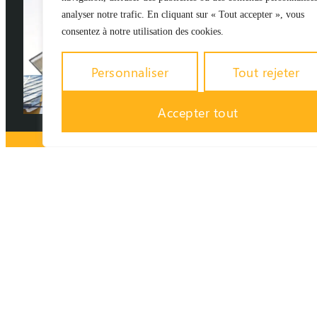
analyser notre trafic. En cliquant sur « Tout accepter », vous
consentez à notre utilisation des cookies.
Personnaliser
Tout rejeter
Accepter tout
POURQUOI
ARCHI
MAÇONNERIE
EST VOTRE
MEILLEUR CHOIX ?
Expertise
Respect
Devis
Couverture
Solutions
Garantie
Réactivi
technique
strict
transparents
complète
personnalisées
décennale
maximal